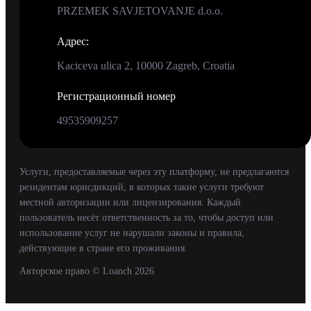
PRZEMEK SAVJETOVANJE d.o.o.
Адрес
:
Kaciceva ulica 2, 10000 Zagreb, Croatia
Регистрационный номер
49535909257
Услуги, предоставляемые через эту платформу, не предлагаются
резидентам юрисдикций, в которых такие услуги требуют
местной авторизации или лицензирования. Каждый
пользователь несёт ответственность за то, чтобы доступ или
использование услуг не нарушали законы и правила,
действующие в стране его проживания.
Авторское право
© Loanch
2026