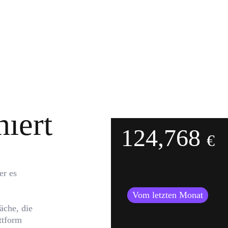
Ihr Kontostand
niert
124,768
€
er es
Vom letzten Monat
äche, die
ttform