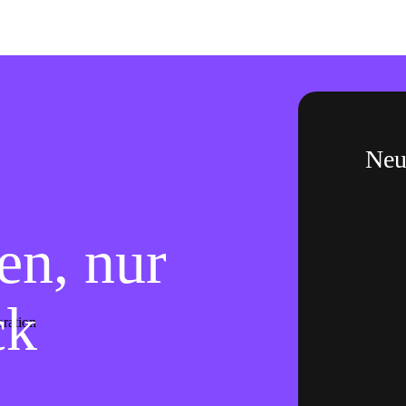
Neue
n, nur
ck