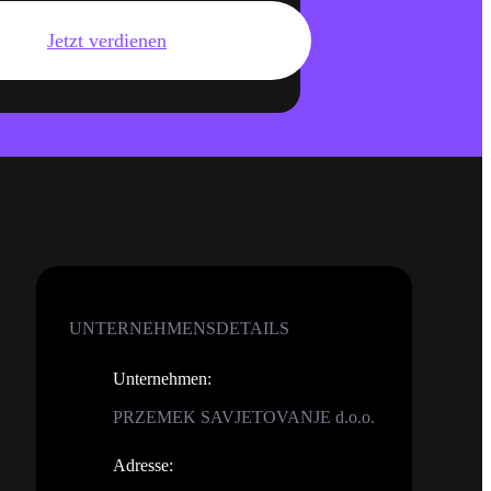
Jetzt verdienen
UNTERNEHMENSDETAILS
Unternehmen
:
PRZEMEK SAVJETOVANJE d.o.o.
Adresse
: