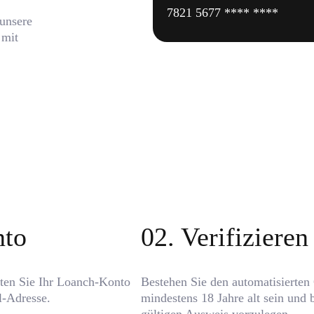
7821 5677 **** ****
 unsere
 mit
nto
0
2
.
Verifizieren 
hten Sie Ihr Loanch-Konto
Bestehen Sie den automatisierten 
l-Adresse.
mindestens 18 Jahre alt sein und 
gültigen Ausweis vorzulegen.