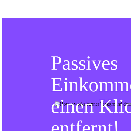
Passives
Einkomme
einen Kli
entfernt!