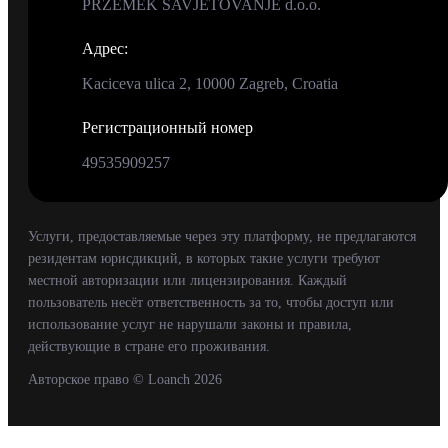
PRZEMEK SAVJETOVANJE d.o.o.
Адрес
:
Kaciceva ulica 2, 10000 Zagreb, Croatia
Регистрационный номер
49535909257
Услуги, предоставляемые через эту платформу, не предлагаются
резидентам юрисдикций, в которых такие услуги требуют
местной авторизации или лицензирования. Каждый
пользователь несёт ответственность за то, чтобы доступ или
использование услуг не нарушали законы и правила,
действующие в стране его проживания.
Авторское право
© Loanch
2026