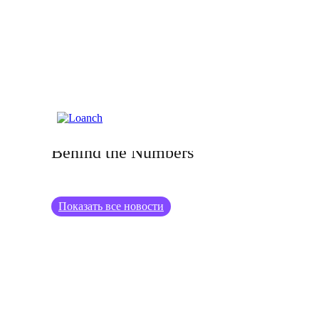
20.02.2025
Meet the Tambadana Team: The Faces
Behind the Numbers
Показать все новости