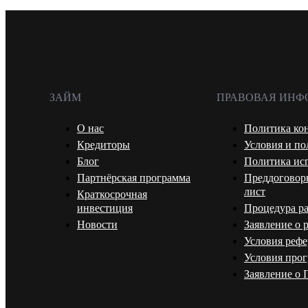
ЗАЙМ
ПРАВОВАЯ ИНФ
О нас
Политика ко
Кредиторы
Условия и п
Блог
Политика исп
Партнёрская программа
Преддогово
лист
Краткосрочная
инвестиция
Процедура р
Новости
Заявление о 
Условия реф
Условия про
Заявление о