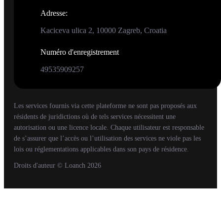
Adresse
:
Kaciceva ulica 2, 10000 Zagreb, Croatia
Numéro d'enregistrement
49535909257
Les services fournis via cette plateforme ne sont pas proposés aux
résidents de juridictions où de tels services nécessitent une
autorisation ou une licence locale. Chaque utilisateur est responsable
de s’assurer que l’accès ou l’utilisation des services ne viole pas les
lois ou réglementations applicables dans son pays de résidence.
Droits d'auteur
© Loanch
2026