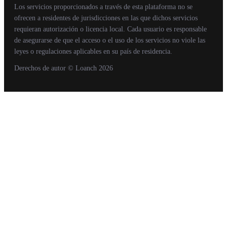
Los servicios proporcionados a través de esta plataforma no se
ofrecen a residentes de jurisdicciones en las que dichos servicios
requieran autorización o licencia local. Cada usuario es responsable
de asegurarse de que el acceso o el uso de los servicios no viole las
leyes o regulaciones aplicables en su país de residencia.
Derechos de autor
© Loanch
2026