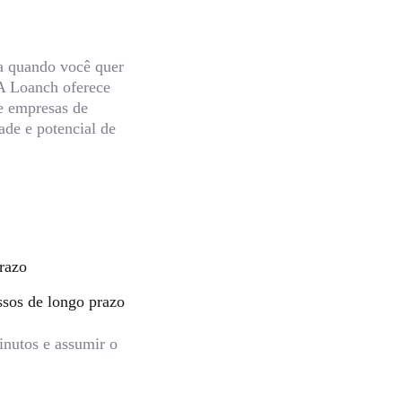
a quando você quer
 A Loanch oferece
e empresas de
ade e potencial de
prazo
ssos de longo prazo
nutos e assumir o