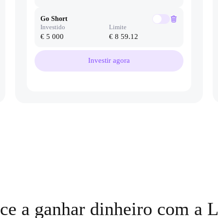
Go Short
Investido
Limite
€ 5 000
€ 8 59.12
Investir agora
e a ganhar dinheiro com a 