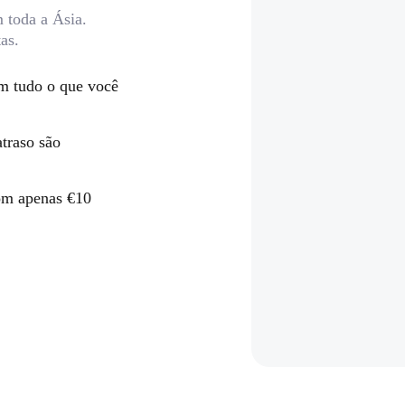
toda a Ásia.
as.
m tudo o que você
traso são
com apenas €10