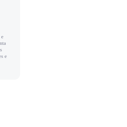
 e
nta
s
es e