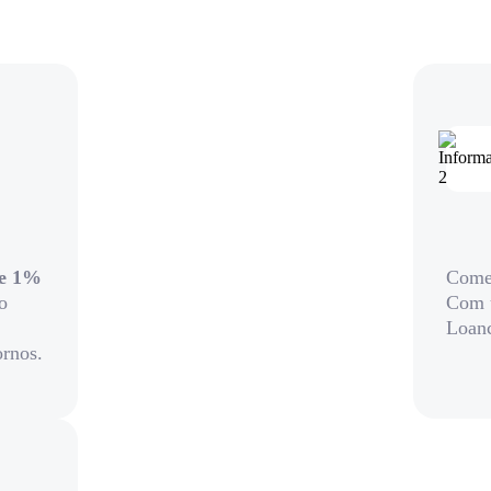
de 1%
Comec
o
Com 
Loanc
ornos.