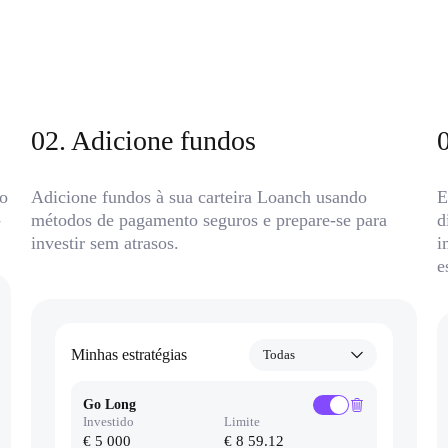
02
.
Adicione fundos
do
Adicione fundos à sua carteira Loanch usando
E
-
métodos de pagamento seguros e prepare-se para
d
investir sem atrasos.
i
e
Minhas estratégias
Todas
Go Long
Investido
Limite
€ 5 000
€ 8 59.12