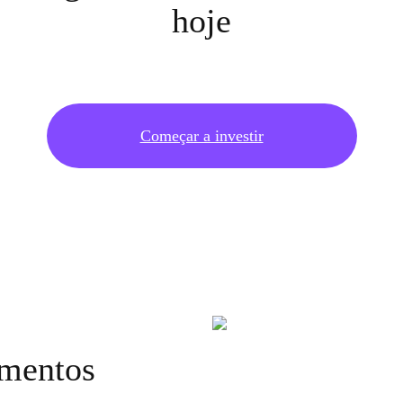
hoje
Começar a investir
imentos