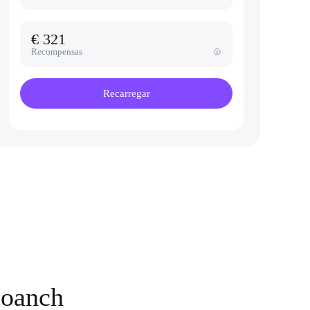
€ 321
Recompensas
Recarregar
Loanch