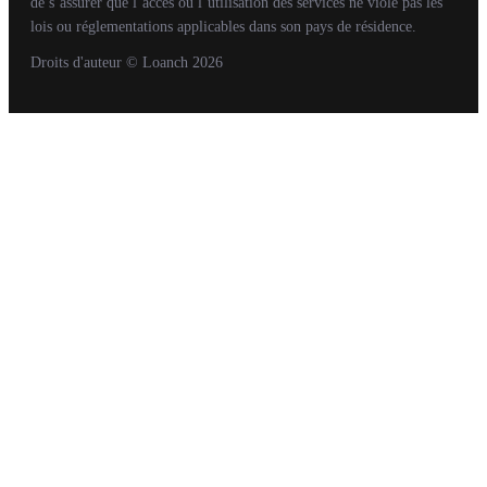
de s’assurer que l’accès ou l’utilisation des services ne viole pas les
lois ou réglementations applicables dans son pays de résidence.
Droits d'auteur
© Loanch
2026