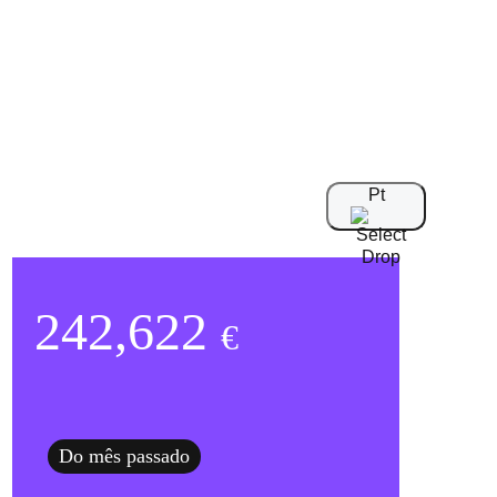
Pt
Seu Saldo da Conta
242,622
€
Do mês passado