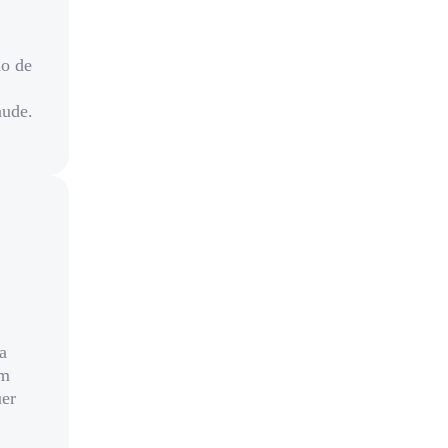
ão de
aude.
a
um
uer