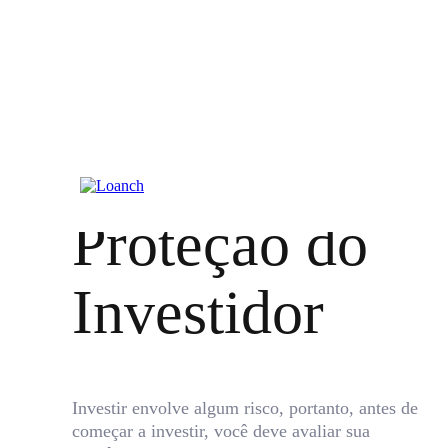
Proteção do
Investidor
Investir envolve algum risco, portanto, antes de
começar a investir, você deve avaliar sua