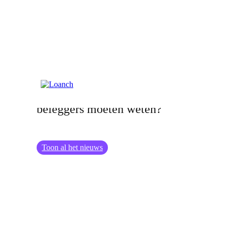
06.08.2024
De evolutie van robo-adviseurs: wat
beleggers moeten weten?
Toon al het nieuws