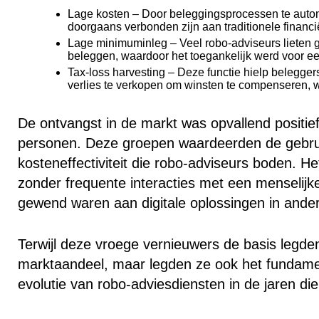
Lage kosten
– Door beleggingsprocessen te autom
doorgaans verbonden zijn aan traditionele financië
Lage minimuminleg
– Veel robo-adviseurs lieten
beleggen, waardoor het toegankelijk werd voor ee
Tax-loss harvesting
– Deze functie hielp beleggers
verlies te verkopen om winsten te compenseren, 
De ontvangst in de markt was opvallend positief
personen. Deze groepen waardeerden de gebruiks
kosteneffectiviteit die robo-adviseurs boden. H
zonder frequente interacties met een menselijk
gewend waren aan digitale oplossingen in ande
Terwijl deze vroege vernieuwers de basis legden
marktaandeel, maar legden ze ook het fundamen
evolutie van robo-adviesdiensten in de jaren di