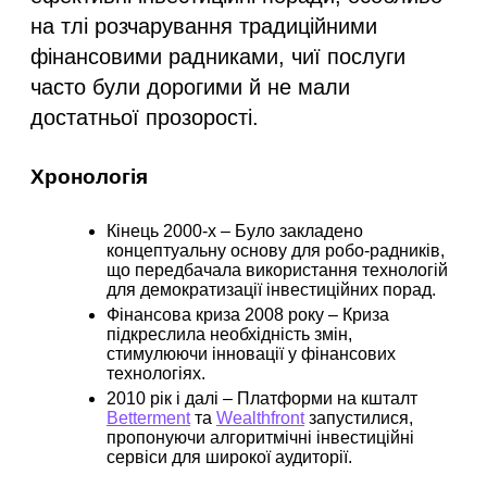
на тлі розчарування традиційними
фінансовими радниками, чиї послуги
часто були дорогими й не мали
достатньої прозорості.
Хронологія
Кінець 2000-х
– Було закладено
концептуальну основу для робо-радників,
що передбачала використання технологій
для демократизації інвестиційних порад.
Фінансова криза 2008 року
– Криза
підкреслила необхідність змін,
стимулюючи інновації у фінансових
технологіях.
2010 рік і далі
– Платформи на кшталт
Betterment
та
Wealthfront
запустилися,
пропонуючи алгоритмічні інвестиційні
сервіси для широкої аудиторії.