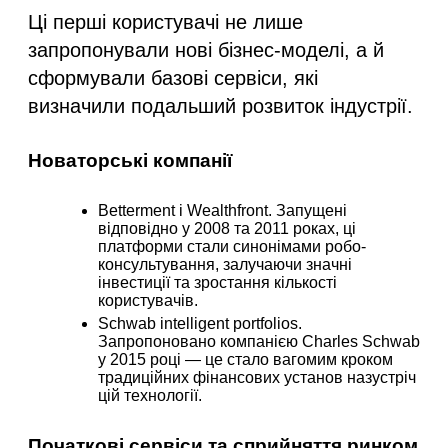
Ці перші користувачі не лише
запропонували нові бізнес-моделі, а й
сформували базові сервіси, які
визначили подальший розвиток індустрії.
Новаторські компанії
Betterment і Wealthfront
. Запущені
відповідно у 2008 та 2011 роках, ці
платформи стали синонімами робо-
консультування, залучаючи значні
інвестиції та зростання кількості
користувачів.
Schwab intelligent portfolios
.
Запропоновано компанією Charles Schwab
у 2015 році — це стало вагомим кроком
традиційних фінансових установ назустріч
цій технології.
Початкові сервіси та сприйняття ринком