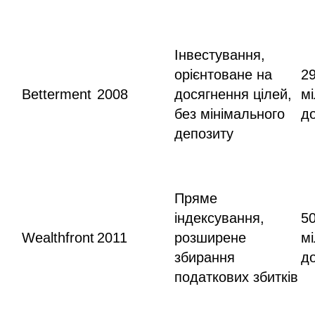
Інвестування,
орієнтоване на
2
Betterment
2008
досягнення цілей,
мі
без мінімального
д
депозиту
Пряме
індексування,
5
Wealthfront
2011
розширене
мі
збирання
д
податкових збитків