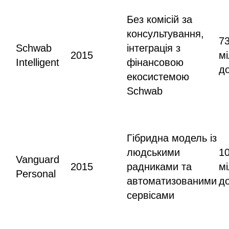
Без комісій за
консультування,
7
Schwab
інтеграція з
2015
м
Intelligent
фінансовою
д
екосистемою
Schwab
Гібридна модель із
людськими
1
Vanguard
2015
радниками та
мі
Personal
автоматизованими
д
сервісами