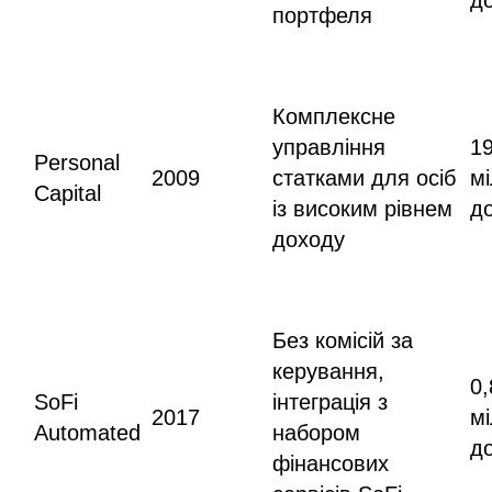
портфеля
Комплексне
управління
1
Personal
2009
статками для осіб
мі
Capital
із високим рівнем
д
доходу
Без комісій за
керування,
0,
SoFi
інтеграція з
2017
м
Automated
набором
д
фінансових