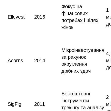
Фокус на
1
фінансових
Ellevest
2016
м
потребах і цілях
д
жінок
Мікроінвестування
4,
за рахунок
Acorns
2014
м
округлення
д
дрібних здач
Безкоштовні
2
інструменти
SigFig
2011
м
трекінгу та аналізу
д