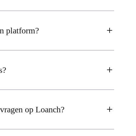
jn platform?
s?
e vragen op Loanch?