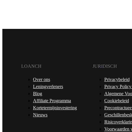
LOANCH
JURIDISCH
Over ons
Privacybeleid
Leningverleners
Privacy Policy
Blog
Algemene Voo
Affiliate Programma
Cookiebeleid
Kortetermijninvestering
Precontractuee
Nieuws
Geschillenbesl
Risicoverklari
Voorwaarden v