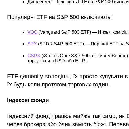
Дивіденди
— більшість ETF на S&P 500 виплачу
Популярні ETF на S&P 500 включають:
VOO
(Vanguard S&P 500 ETF)
— Низькі комісії,
SPY
(SPDR S&P 500 ETF)
— Перший ETF на S&
CSPX
(iShares Core S&P 500, лістинг у Європі)
торгується в USD або EUR.
ETF дешеві у володінні, їх просто купувати в
їх будь-коли протягом торгових годин.
Індексні фонди
Індексний фонд працює майже так само, як E
через брокера або банк замість біржі. Перева