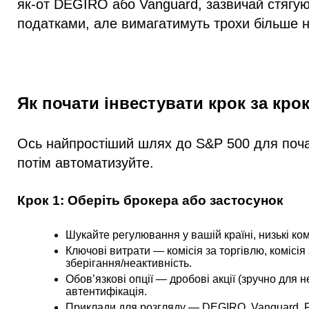
як-от DEGIRO або Vanguard, зазвичай стягуют
податками, але вимагатимуть трохи більше 
Як почати інвестувати крок за кро
Ось найпростіший шлях до S&P 500 для початк
потім автоматизуйте.
Крок 1: Оберіть брокера або застосунок
Шукайте регулювання у вашій країні, низькі ком
Ключові витрати — комісія за торгівлю, коміс
зберігання/неактивність.
Обов’язкові опції — дробові акції (зручно для 
автентифікація.
Приклади для розгляду — DEGIRO, Vanguard, Fide