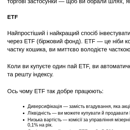
торгові застосунки — щоб ви обрали шлях, я
ETF
Найпростіший і найкращий спосіб інвестуват
через ETF (біржовий фонд). ETF — це ніби к
частку кошика, ви миттєво володієте часткою
Коли ви купуєте один пай ETF, ви автоматичн
та решту індексу.
Ось чому ETF так добре працюють:
Диверсифікація
— замість вгадування, яка акці
Ліквідність
— ви можете купувати й продавати ET
Низька вартість
— комісії за управління мізер
0,1% на рік.