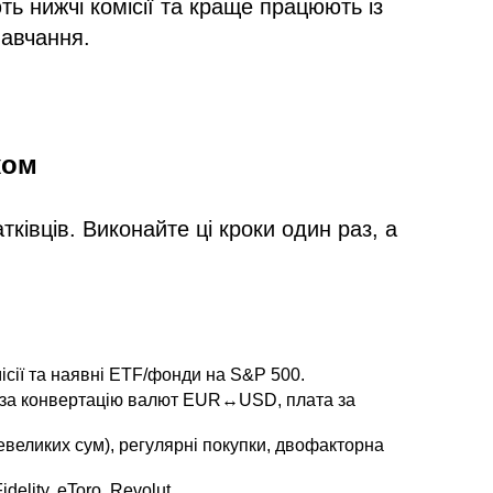
ь нижчі комісії та краще працюють із
навчання.
ком
івців. Виконайте ці кроки один раз, а
ісії та наявні ETF/фонди на S&P 500.
ія за конвертацію валют EUR↔USD, плата за
невеликих сум), регулярні покупки, двофакторна
lity, eToro, Revolut.