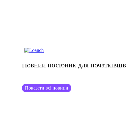
23.10.2025
Як інвестувати в S&amp;P 500 –
Повний посібник для початківців
Показати всі новини