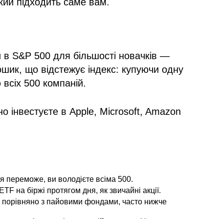
кий підходить саме вам.
и в S&P 500 для більшості новачків —
ошик, що відстежує індекс: купуючи одну
 всіх 500 компаній.
о інвестуєте в Apple, Microsoft, Amazon
я переможе, ви володієте всіма 500.
F на біржі протягом дня, як звичайні акції.
ні порівняно з пайовими фондами, часто нижче