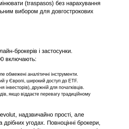
інювати (traspasos) без нарахування
ильним вибором для довгострокових
айн-брокерів і застосунки.
00 включають:
ле обмежені аналітичні інструменти.
й у Європі, широкий доступ до ETF.
я інвесторів), дружній для початківців.
ів, якщо віддаєте перевагу традиційному
evolut, надзвичайно прості, але
 дрібних угодах. Повноцінні брокери,