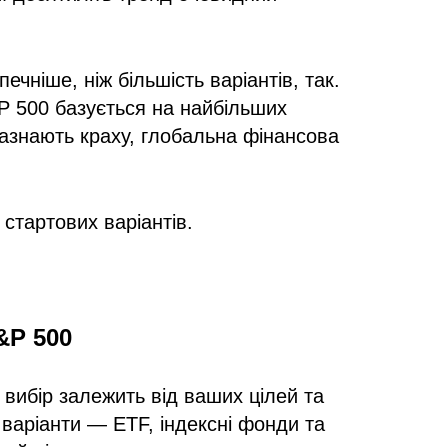
ечніше, ніж більшість варіантів, так.
P 500 базується на найбільших
зазнають краху, глобальна фінансова
 стартових варіантів.
&P 500
й вибір залежить від ваших цілей та
варіанти — ETF, індексні фонди та