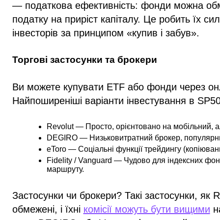
— податкова ефективність: фонди можна обм
податку на приріст капіталу. Це робить їх с
інвесторів за принципом «купив і забув».
Торгові застосунки та брокери
Ви можете купувати ETF або фонди через онл
Найпоширеніші варіанти інвестування в SP5
Revolut
— Просто, орієнтовано на мобільний, а
DEGIRO
— Низьковитратний брокер, популярни
eToro
— Соціальні функції трейдингу (копіюванн
Fidelity / Vanguard
— Чудово для індексних фонд
маршруту.
Застосунки чи брокери?
Такі застосунки, як R
обмежені, і їхні
комісії можуть бути вищими
на